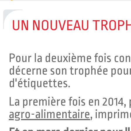
L'ÉTIQUETTE RACK
> Optimisez votre 
l’étiquette RACK !
UN NOUVEAU TROPH
DEUX MENTIONS SPÉCIALES POUR TE
CONCOURS ETIQ&PACK 2023 !
> C’est a
partageons notre joie et fierté d’avoi
Pour la deuxième fois co
mentions spéciales au concours Etiq&P
décerne son trophée pou
d'étiquettes.
La première fois en 2014,
agro-alimentaire
, imprim