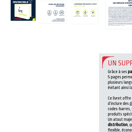
UN SUP
Grâce à ses
pa
5 pages perme
plusieurs lan
évitant ainsi l
Ce livret offr
d’inclure des
d
codes-barres,
produits spéci
Un atout majeu
distribution
, 
flexible, éco