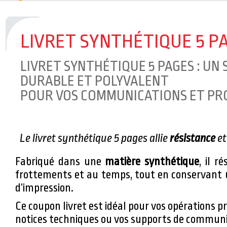
L'ÉTIQUETTE RACK
> Optimisez votre 
l’étiquette RACK !
LIVRET SYNTHÉTIQUE 5 P
DEUX MENTIONS SPÉCIALES POUR TE
LIVRET SYNTHÉTIQUE 5 PAGES : UN
CONCOURS ETIQ&PACK 2023 !
> C’est a
DURABLE ET POLYVALENT
partageons notre joie et fierté d’avoi
POUR VOS COMMUNICATIONS ET P
mentions spéciales au concours Etiq&P
Le livret synthétique 5 pages allie
résistance
e
Fabriqué dans une
matière synthétique
, il r
frottements et au temps, tout en conservant u
d’impression.
Ce coupon livret est idéal pour vos opérations p
notices techniques ou vos supports de communi