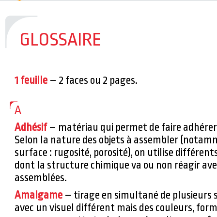
L'ÉTIQUETTE RACK
> Optimisez votre 
l’étiquette RACK !
GLOSSAIRE
DEUX MENTIONS SPÉCIALES POUR TE
CONCOURS ETIQ&PACK 2023 !
> C’est a
partageons notre joie et fierté d’avoi
1 feuille
– 2 faces ou 2 pages.
mentions spéciales au concours Etiq&P
A
Adhésif
– matériau qui permet de faire adhérer 
Selon la nature des objets à assembler (notam
surface : rugosité, porosité), on utilise différent
dont la structure chimique va ou non réagir ave
assemblées.
Amalgame
– tirage en simultané de plusieurs s
avec un visuel différent mais des couleurs, form