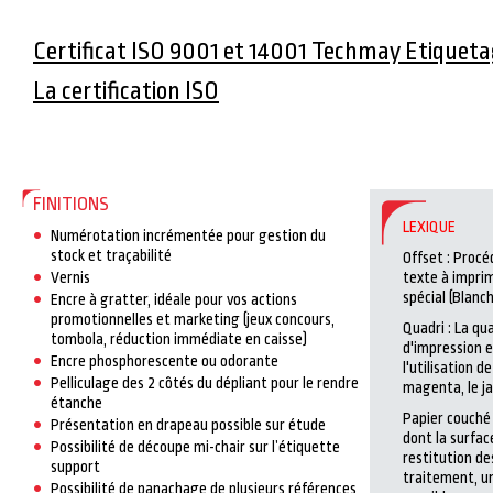
Certificat ISO 9001 et 14001 Techmay Etiquet
La certification ISO
FINITIONS
LEXIQUE
Numérotation incrémentée pour gestion du
stock et traçabilité
Offset : Procé
Vernis
texte à imprim
spécial (Blanch
Encre à gratter, idéale pour vos actions
promotionnelles et marketing (jeux concours,
Quadri : La qu
tombola, réduction immédiate en caisse)
d'impression e
Encre phosphorescente ou odorante
l'utilisation d
Pelliculage des 2 côtés du dépliant pour le rendre
magenta, le ja
étanche
Papier couché 
Présentation en drapeau possible sur étude
dont la surfac
Possibilité de découpe mi-chair sur l’étiquette
restitution de
support
traitement, un
Possibilité de panachage de plusieurs références