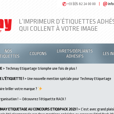
+33 (0)5 82 24 00 00
|
inf
L’IMPRIMEUR D’ÉTIQUETTES
ADHÉS
QUI COLLENT À VOTRE IMAGE
NOS
LIVRETS/DÉPLIANTS
COUPONS
LES I
TIQUETTES
ADHÉSIFS
UE
> Techmay Etiquetage triomphe une fois de plus !
 L'ÉTIQUETTE !
> Une nouvelle mention spéciale pour Techmay Etiquetage
ire briller votre marque ?
ganisation ! – Découvrez l’étiquette RACK !
MAY ETIQUETAGE AU CONCOURS ETIQ&PACK 2023 !
> C’est avec grand plais