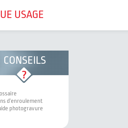
QUE USAGE
CONSEILS
ossaire
ns d’enroulement
ide photogravure