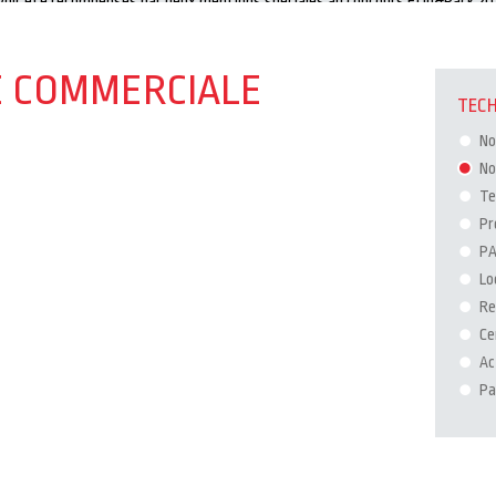
avoir été récompensés par deux mentions spéciales au concours Etiq&Pack 202
E COMMERCIALE
TECH
No
No
Te
Pr
P
Lo
Re
Ce
Ac
Pa