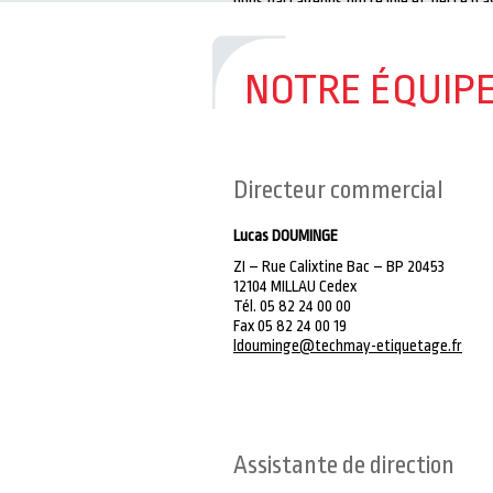
nous partageons notre joie et fierté d’
NOTRE ÉQUIP
Directeur commercial
Lucas DOUMINGE
ZI – Rue Calixtine Bac – BP 20453
12104 MILLAU Cedex
Tél. 05 82 24 00 00
Fax 05 82 24 00 19
ldouminge@techmay-etiquetage.fr
Assistante de direction