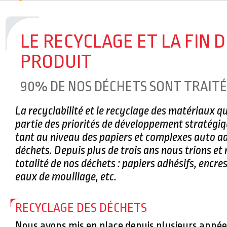
L'ÉTIQUETTE RACK
> Optimisez votre 
l’étiquette RACK !
LE RECYCLAGE ET LA FIN D
DEUX MENTIONS SPÉCIALES POUR TE
PRODUIT
CONCOURS ETIQ&PACK 2023 !
> C’est a
partageons notre joie et fierté d’avoi
90% DE NOS DÉCHETS SONT TRAITÉ
mentions spéciales au concours Etiq&P
La recyclabilité et le recyclage des matériaux q
partie des priorités de développement stratégiq
tant au niveau des papiers et complexes auto a
déchets. Depuis plus de trois ans nous trions et 
totalité de nos déchets : papiers adhésifs, encres
eaux de mouillage, etc.
RECYCLAGE DES DÉCHETS
Nous avons mis en place depuis plusieurs année