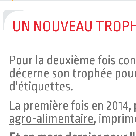
L'ÉTIQUETTE RACK
> Optimisez votre 
l’étiquette RACK !
UN NOUVEAU TROPH
DEUX MENTIONS SPÉCIALES POUR TE
CONCOURS ETIQ&PACK 2023 !
> C’est a
partageons notre joie et fierté d’avoi
Pour la deuxième fois co
mentions spéciales au concours Etiq&P
décerne son trophée pou
d'étiquettes.
La première fois en 2014,
agro-alimentaire
, imprim